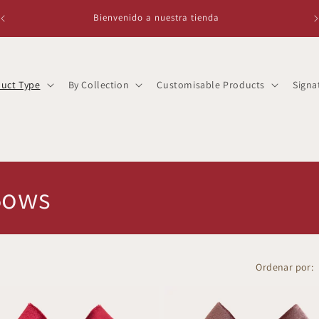
Bienvenido a nuestra tienda
duct Type
By Collection
Customisable Products
Signa
Bows
Ordenar por: