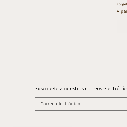
Forge
Prec
A pa
habi
Suscríbete a nuestros correos electrónic
Correo electrónico