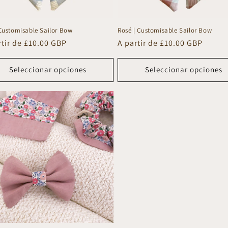
 Customisable Sailor Bow
Rosé | Customisable Sailor Bow
io
rtir de £10.00 GBP
Precio
A partir de £10.00 GBP
tual
habitual
Seleccionar opciones
Seleccionar opciones