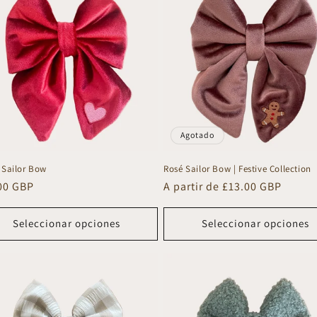
Agotado
Sailor Bow
Rosé Sailor Bow | Festive Collection
io
00 GBP
Precio
A partir de £13.00 GBP
tual
habitual
Seleccionar opciones
Seleccionar opciones