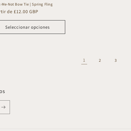
t-Me-Not Bow Tie | Spring Fling
io
rtir de £12.00 GBP
tual
Seleccionar opciones
1
2
3
os