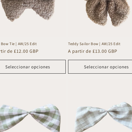
 Bow Tie | AW/25 Edit
Teddy Sailor Bow | AW/25 Edit
io
rtir de £12.00 GBP
Precio
A partir de £13.00 GBP
tual
habitual
Seleccionar opciones
Seleccionar opciones