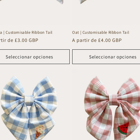
a | Customisable Ribbon Tail
Oat | Customisable Ribbon Tail
io
rtir de £3.00 GBP
Precio
A partir de £4.00 GBP
tual
habitual
Seleccionar opciones
Seleccionar opciones