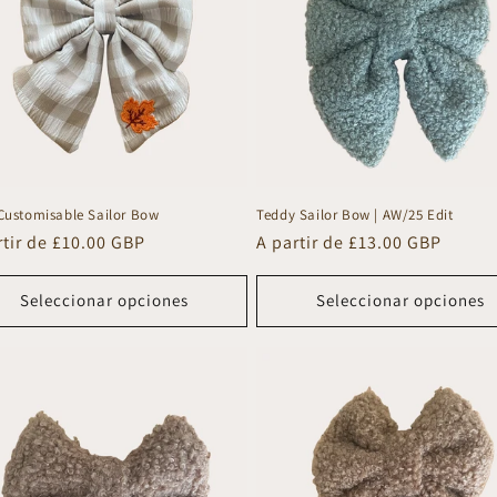
 Customisable Sailor Bow
Teddy Sailor Bow | AW/25 Edit
io
rtir de £10.00 GBP
Precio
A partir de £13.00 GBP
tual
habitual
Seleccionar opciones
Seleccionar opciones